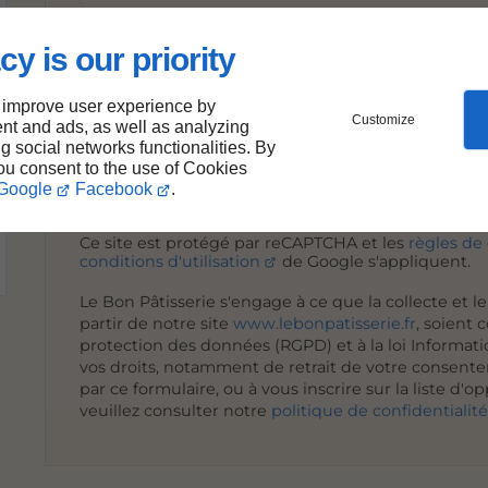
cy is our priority
Envoye
 improve user experience by
*Ces champs sont obligatoires
Customize
nt and ads, as well as analyzing
ng social networks functionalities. By
you consent to the use of Cookies
Google
Facebook
.
Ce site est protégé par reCAPTCHA et les
règles de 
conditions d'utilisation
de Google s'appliquent.
Le Bon Pâtisserie s'engage à ce que la collecte et l
partir de notre site
www.lebonpatisserie.fr
, soient
protection des données (RGPD) et à la loi Informati
vos droits, notamment de retrait de votre consentem
par ce formulaire, ou à vous inscrire sur la liste 
veuillez consulter notre
politique de confidentialit