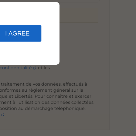
r
I AGREE
confidentialité
et les
e traitement de vos données, effectués à
 conformes au règlement général sur la
que et Libertés. Pour connaître et exercer
ent à l'utilisation des données collectées
d'opposition au démarchage téléphonique,
é