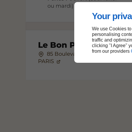
ou mardi)
Your priva
We use Cookies to
personalising conte
traffic and optimizi
Le Bon Pâtisserie
clicking "I Agree" 
from our providers
85 Boulevard Voltaire, 75011
PARIS