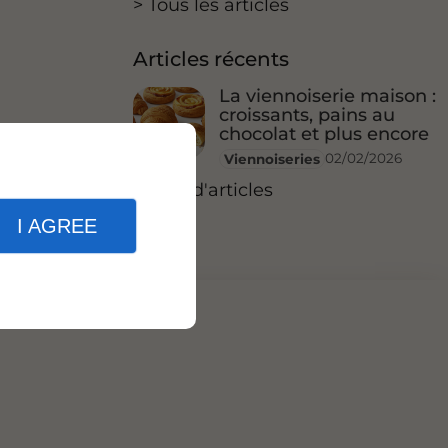
Tous les articles
Articles récents
La viennoiserie maison :
croissants, pains au
chocolat et plus encore
02/02/2026
Viennoiseries
Plus d'articles
I AGREE