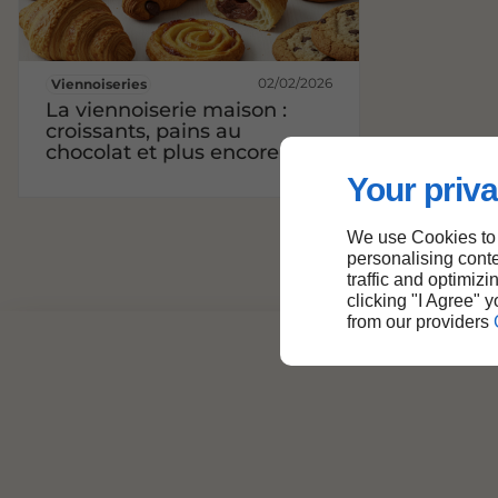
02/02/2026
Viennoiseries
La viennoiserie maison :
croissants, pains au
chocolat et plus encore
Your priva
We use Cookies to
personalising conte
traffic and optimizi
clicking "I Agree" 
from our providers